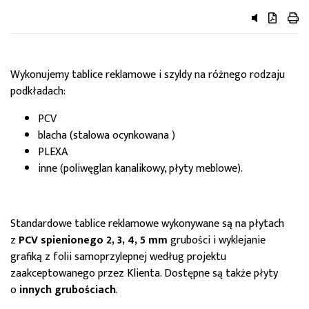
przycisk do 
przycisk 
przy
Wykonujemy tablice reklamowe i szyldy na różnego rodzaju
podkładach:
PCV
blacha (stalowa ocynkowana )
PLEXA
inne (poliwęglan kanalikowy, płyty meblowe).
Standardowe tablice reklamowe wykonywane są na płytach
z
PCV spienionego 2, 3, 4, 5 mm
grubości i wyklejanie
grafiką z folii samoprzylepnej według projektu
zaakceptowanego przez Klienta. Dostępne są także płyty
o
innych grubościach
.