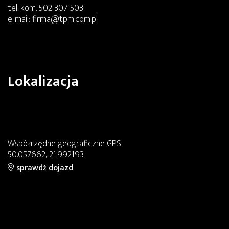
tel. kom.
502 307 503
e-mail:
firma@tpm.com.pl
Lokalizacja
Współrzędne geograficzne GPS:
50.057662, 21.992193
sprawdź dojazd