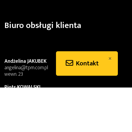
Biuro obsługi klienta
×
Andżelina JAKUBEK
Kontakt
angelina@tpm.com.pl
wewn. 23
Piotr KOWALSKI
piotr@tpm.com.pl
wewn. 22