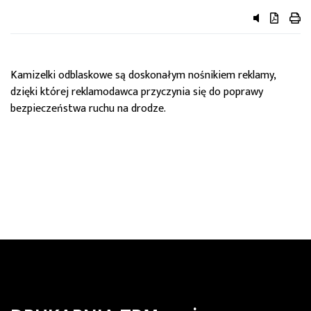
przycisk do 
przycisk 
przy
Kamizelki odblaskowe są doskonałym nośnikiem reklamy,
dzięki której reklamodawca przyczynia się do poprawy
bezpieczeństwa ruchu na drodze.