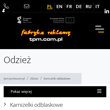
PL
EN
FR
DE
RU
IT
Drukarnia TPM
Odzież
tpm.pro3w.com.pl
Odzież
Kamizelki odblaskowe
Pokaż więcej
Kamizelki odblaskowe