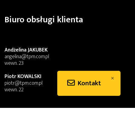
Biuro obsługi klienta
Andżelina JAKUBEK
angelina@tpm.com.pl
wewn. 23
Piotr KOWALSKI
×
Kontakt
piotr@tpm.com.pl
wewn. 22
Pracownia graficzna