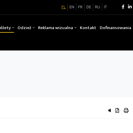
PL
EN
FR
DE
RU
IT
dżety
Odzież
Reklama wizualna
Kontakt
Dofinansowania
przycisk do 
przycisk 
przy