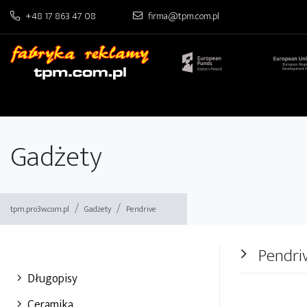
+48 17 863 47 08
firma@tpm.com.pl
Drukarnia TPM
Gadżety
tpm.pro3w.com.pl
Gadżety
Pendrive
Pendri
Długopisy
Ceramika