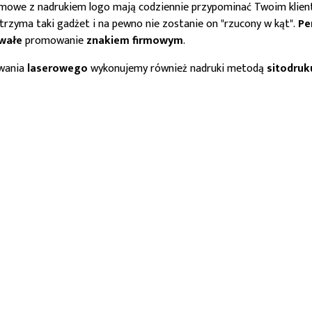
amowe z nadrukiem logo mają codziennie przypominać Twoim kliento
trzyma taki gadżet i na pewno nie zostanie on "rzucony w kąt".
Pe
wałe
promowanie
znakiem firmowym
.
wania
laserowego
wykonujemy również nadruki metodą
sitodruk