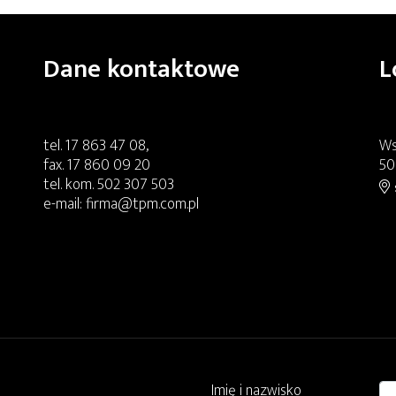
Dane kontaktowe
L
tel.
17 863 47 08
,
Ws
fax.
17 860 09 20
50
tel. kom.
502 307 503
e-mail:
firma@tpm.com.pl
Imię i nazwisko