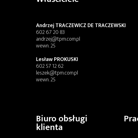
Andrzej TRACZEWICZ DE TRACZEWSKI
602 67 20 83
andrzej@tpm.com.pl
wewn. 25
Lesław PROKUSKI
602 57 12 62
leszek@tpm.com.pl
wewn. 25
Biuro obsługi
Pra
klienta