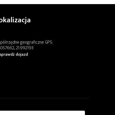
okalizacja
półrzędne geograficzne GPS:
.057662, 21.992193
sprawdź dojazd