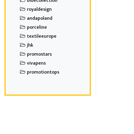
bluecollection
royaldesign
andapoland
porceline
textileeurope
jhk
promostars
vivapens
promotiontops