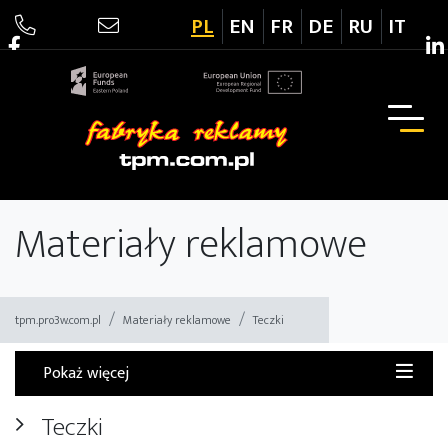
PL
EN
FR
DE
RU
IT
Drukarnia TPM
Materiały reklamowe
tpm.pro3w.com.pl
Materiały reklamowe
Teczki
Pokaż więcej
Teczki