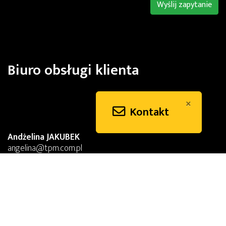
Wyślij zapytanie
Biuro obsługi klienta
×
Kontakt
Andżelina JAKUBEK
angelina@tpm.com.pl
wewn. 23
Piotr KOWALSKI
piotr@tpm.com.pl
wewn. 22